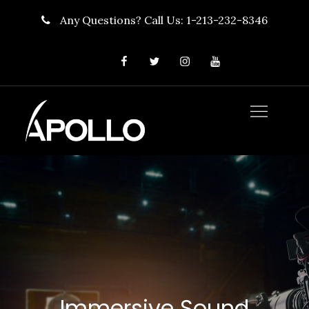
Skip
Any Questions? Call Us: 1-213-232-8346
to
content
Social
Facebook
Twitter
Instragram
YouTube
Menu
Apollo Media
Group
Immersive Sound